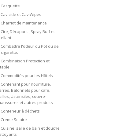
Casquette
Cavicide et CaviWipes
Charriot de maintenance
Cire, Décapant , Spray Buff et
cellant
Combattre l'odeur du Pot ou de
 cigarette.
Combinaison Protection et
etable
Commodités pour les Hôtels
Contenant pour nourriture,
erres, Bâtonnets pour café,
ailles, Ustensiles, couvre-
haussures et autres produits
Conteneur à déchets
Creme Solaire
Cuisine, salle de bain et douche
ettoyants