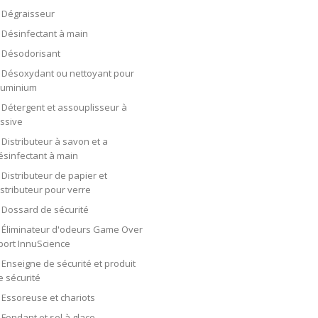
Dégraisseur
Désinfectant à main
Désodorisant
Désoxydant ou nettoyant pour
luminium
Détergent et assouplisseur à
essive
Distributeur à savon et a
ésinfectant à main
Distributeur de papier et
istributeur pour verre
Dossard de sécurité
Éliminateur d'odeurs Game Over
port InnuScience
Enseigne de sécurité et produit
e sécurité
Essoreuse et chariots
Fondant et sel à glace