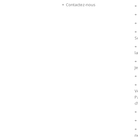
Contactez-nous
S
la
J
V
P
c
n