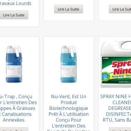
ravaux Lourds
Lire La Suite
Lire La Sui
Lire La Suite
u-Trap , Conçu
Nu-Vent, Est Un
SPRAY NINE 
r L’entretien Des
Produit
CLEANE
ppes À Graisses
Biotechnologique
DEGREASE
t Canalisations
Prêt À L’utilisation
DISINFECT
Annexées.
Conçu Pour
RTU, Sans Ba
L’entretien Des