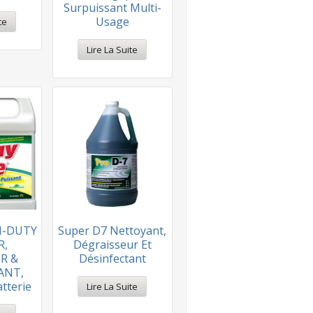
Surpuissant Multi-
Usage
te
Lire La Suite
H-DUTY
Super D7 Nettoyant,
R,
Dégraisseur Et
R &
Désinfectant
ANT,
tterie
Lire La Suite