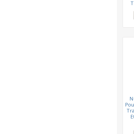
T
N
Pou
Tra
E