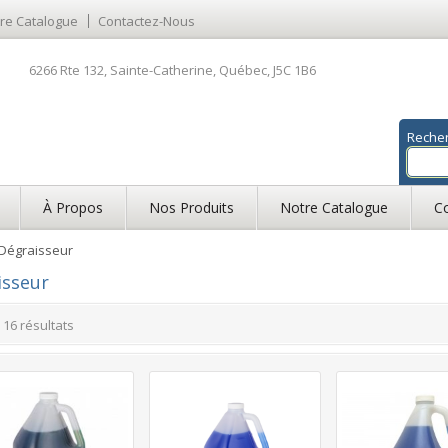
re Catalogue
Contactez-Nous
6266 Rte 132, Sainte-Catherine, Québec, J5C 1B6
Reche
À Propos
Nos Produits
Notre Catalogue
C
Dégraisseur
isseur
s 16 résultats