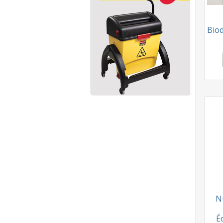
Bio
N
É