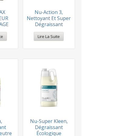
AX
Nu-Action 3,
EUR
Nettoyant Et Super
AGE
Dégraissant
te
Lire La Suite
,
Nu-Super Kleen,
ant
Dégraissant
Neutre
Écologique