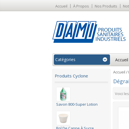
Accueil
À Propos
Nos Produits
Not
Catégories
Accueil
Accueil
/ 
Produits Cyclone
Dégra
Voici le
Savon 800-Super Lotion
Bol De Canne À Sucre