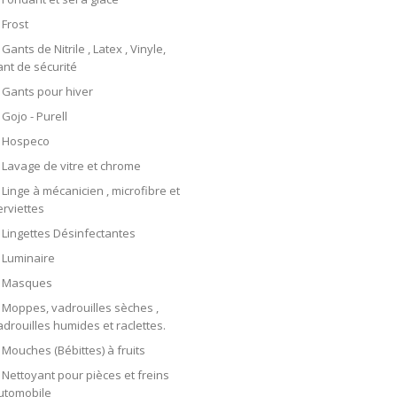
Frost
Gants de Nitrile , Latex , Vinyle,
ant de sécurité
Gants pour hiver
Gojo - Purell
Hospeco
Lavage de vitre et chrome
Linge à mécanicien , microfibre et
erviettes
Lingettes Désinfectantes
Luminaire
Masques
Moppes, vadrouilles sèches ,
adrouilles humides et raclettes.
Mouches (Bébittes) à fruits
Nettoyant pour pièces et freins
utomobile