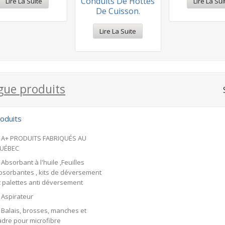
Conduits De Hottes
Lire La Suite
Lire La Sui
De Cuisson.
Lire La Suite
facebook
gue produits
oduits
A+ PRODUITS FABRIQUÉS AU
UÉBEC
Absorbant à l'huile ,Feuilles
bsorbantes , kits de déversement
t palettes anti déversement
Aspirateur
Balais, brosses, manches et
adre pour microfibre