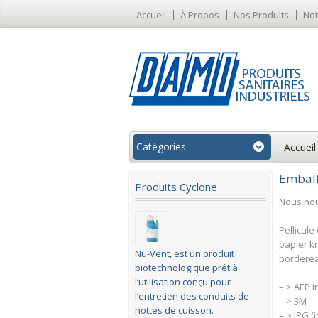
Accueil
À Propos
Nos Produits
Not
Catégories
Accueil
Emball
Produits Cyclone
Nous nou
Pellicule
papier kr
Nu-Vent, est un produit
borderea
biotechnologique prêt à
l’utilisation conçu pour
– > AEP i
l’entretien des conduits de
– > 3M
hottes de cuisson.
– > IPG (