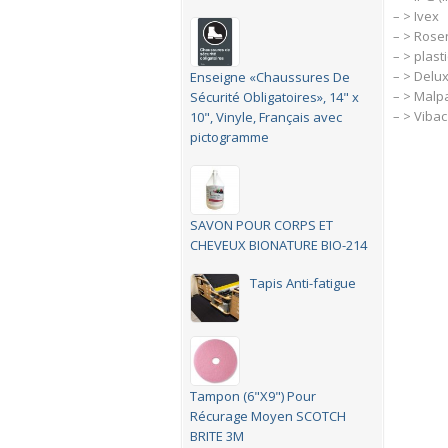
– > Ivex
– > Ros
– > plas
– > Delu
Enseigne «Chaussures De
– > Malp
Sécurité Obligatoires», 14" x
– > Vibac
10", Vinyle, Français avec
pictogramme
SAVON POUR CORPS ET
CHEVEUX BIONATURE BIO-214
Tapis Anti-fatigue
Tampon (6"X9") Pour
Récurage Moyen SCOTCH
BRITE 3M