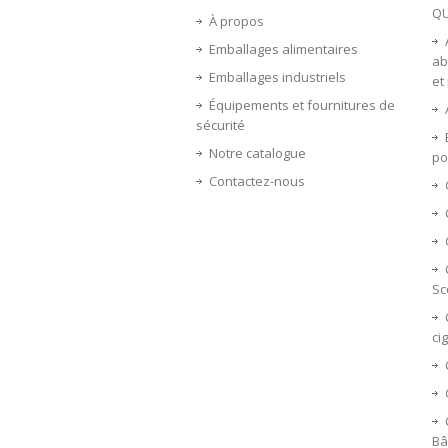
Q
À propos
Emballages alimentaires
ab
Emballages industriels
et
Équipements et fournitures de
sécurité
Notre catalogue
po
Contactez-nous
Sc
ci
Bâ