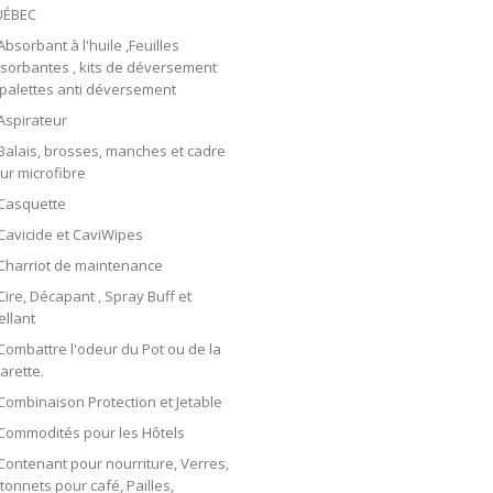
UÉBEC
Absorbant à l'huile ,Feuilles
sorbantes , kits de déversement
 palettes anti déversement
Aspirateur
Balais, brosses, manches et cadre
ur microfibre
Casquette
Cavicide et CaviWipes
Charriot de maintenance
Cire, Décapant , Spray Buff et
ellant
Combattre l'odeur du Pot ou de la
garette.
Combinaison Protection et Jetable
Commodités pour les Hôtels
Contenant pour nourriture, Verres,
tonnets pour café, Pailles,