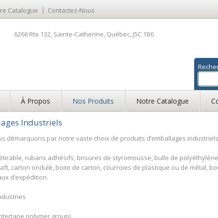
re Catalogue
Contactez-Nous
6266 Rte 132, Sainte-Catherine, Québec, J5C 1B6
Reche
À Propos
Nos Produits
Notre Catalogue
C
ages Industriels
s démarquons par notre vaste choix de produits d’emballages industriels
 étirable, rubans adhésifs, brisures de styromousse, bulle de polyéthylène
aft, carton ondulé, boite de carton, courroies de plastique ou de métal, b
ux d’expédition.
ndustries
intertape polymer group)