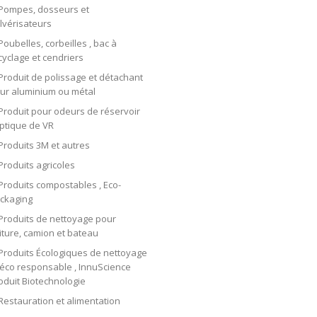
Pompes, dosseurs et
lvérisateurs
Poubelles, corbeilles , bac à
cyclage et cendriers
Produit de polissage et détachant
ur aluminium ou métal
Produit pour odeurs de réservoir
ptique de VR
Produits 3M et autres
Produits agricoles
Produits compostables , Eco-
ckaging
Produits de nettoyage pour
iture, camion et bateau
Produits Écologiques de nettoyage
 éco responsable , InnuScience
oduit Biotechnologie
Restauration et alimentation