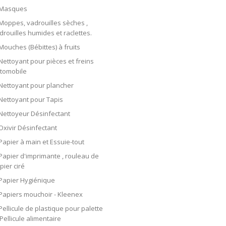
Masques
Moppes, vadrouilles sèches ,
drouilles humides et raclettes.
Mouches (Bébittes) à fruits
Nettoyant pour pièces et freins
tomobile
Nettoyant pour plancher
Nettoyant pour Tapis
Nettoyeur Désinfectant
Oxivir Désinfectant
Papier à main et Essuie-tout
Papier d'imprimante , rouleau de
pier ciré
Papier Hygiénique
Papiers mouchoir - Kleenex
Pellicule de plastique pour palette
 Pellicule alimentaire