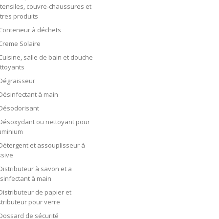
tensiles, couvre-chaussures et
tres produits
Conteneur à déchets
Creme Solaire
Cuisine, salle de bain et douche
ttoyants
Dégraisseur
Désinfectant à main
Désodorisant
Désoxydant ou nettoyant pour
uminium
Détergent et assouplisseur à
ssive
Distributeur à savon et a
sinfectant à main
Distributeur de papier et
stributeur pour verre
Dossard de sécurité