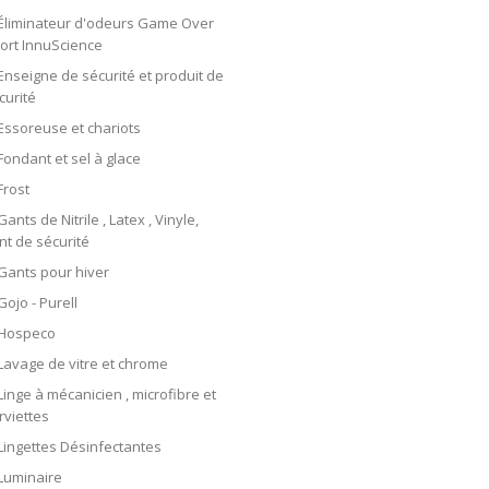
Éliminateur d'odeurs Game Over
ort InnuScience
Enseigne de sécurité et produit de
curité
Essoreuse et chariots
Fondant et sel à glace
Frost
Gants de Nitrile , Latex , Vinyle,
nt de sécurité
Gants pour hiver
Gojo - Purell
Hospeco
Lavage de vitre et chrome
Linge à mécanicien , microfibre et
rviettes
Lingettes Désinfectantes
Luminaire