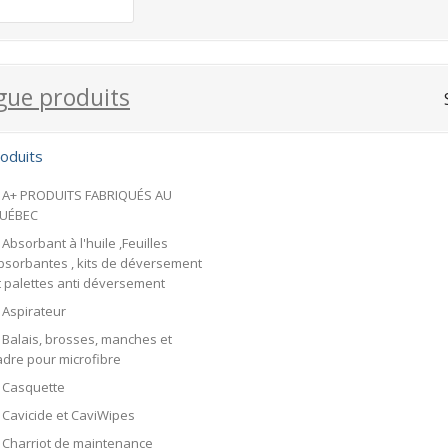
facebook
gue produits
oduits
A+ PRODUITS FABRIQUÉS AU
UÉBEC
Absorbant à l'huile ,Feuilles
bsorbantes , kits de déversement
t palettes anti déversement
Aspirateur
Balais, brosses, manches et
adre pour microfibre
Casquette
Cavicide et CaviWipes
Charriot de maintenance