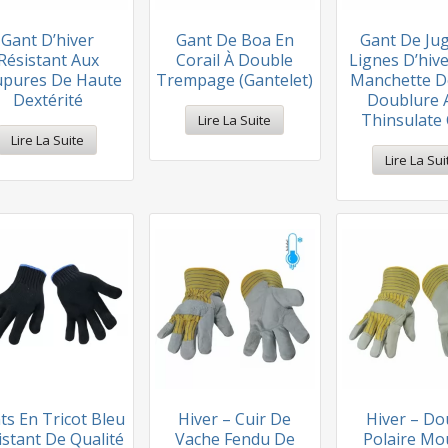
Gant D’hiver
Gant De Boa En
Gant De Ju
Résistant Aux
Corail À Double
Lignes D’hiv
pures De Haute
Trempage (gantelet)
Manchette De
Dextérité
Doublure 
Thinsulate
Lire La Suite
Lire La Suite
Lire La Sui
ts En Tricot Bleu
Hiver – Cuir De
Hiver – Do
istant De Qualité
Vache Fendu De
Polaire Mo