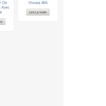
r De
Showa 406
, Avec
te
Lire La Suite
te