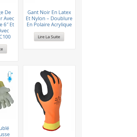
ge De
Gant Noir En Latex
er Avec
Et Nylon – Doublure
 6″ Et
En Polaire Acrylique
Avec
 C100
Lire La Suite
te
ublé
usse