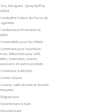
Cire, Décapant , Spray Buff et
cellant
Combattre l'odeur du Pot ou de
 cigarette.
Combinaison Protection et
etable
Commodités pour les Hôtels
Contenant pour nourriture,
erres, Bâtonnets pour café,
ailles, Ustensiles, couvre-
haussures et autres produits
Conteneur à déchets
Creme Solaire
Cuisine, salle de bain et douche
ettoyants
Dégraisseur
Désinfectant à main
Désodorisant