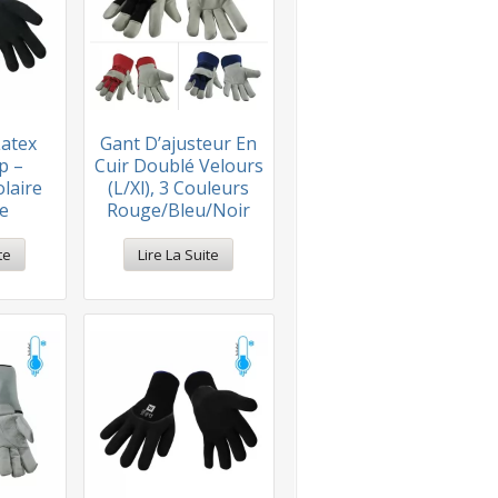
Latex
Gant D’ajusteur En
p –
Cuir Doublé Velours
laire
(l/xl), 3 Couleurs
ue
Rouge/bleu/noir
te
Lire La Suite