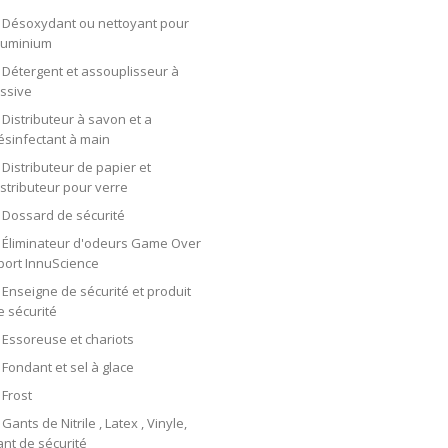
Désoxydant ou nettoyant pour
luminium
Détergent et assouplisseur à
essive
Distributeur à savon et a
ésinfectant à main
Distributeur de papier et
istributeur pour verre
Dossard de sécurité
Éliminateur d'odeurs Game Over
port InnuScience
Enseigne de sécurité et produit
e sécurité
Essoreuse et chariots
Fondant et sel à glace
Frost
Gants de Nitrile , Latex , Vinyle,
ant de sécurité