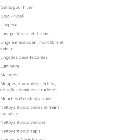
Gants pour hiver
Gojo - Purell
Hospeco
Lavage de vitre et chrome
Linge à mécanicien , microfibre et
erviettes
Lingettes Désinfectantes
Luminaire
Masques
Moppes, vadrouilles sèches ,
adrouilles humides et raclettes.
Mouches (Bébittes) à fruits
Nettoyant pour pièces et freins
utomobile
Nettoyant pour plancher
Nettoyant pour Tapis
Nettoyeur Désinfectant