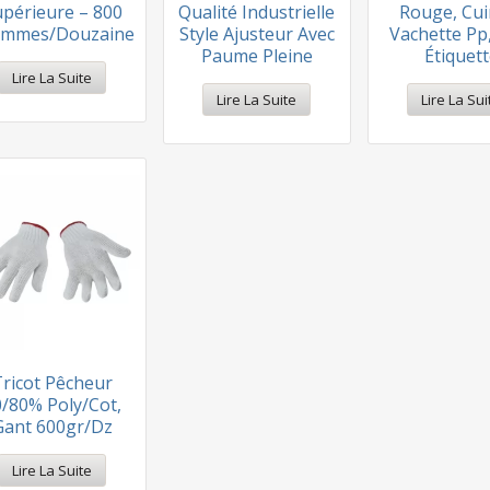
périeure – 800
Qualité Industrielle
Rouge, Cui
ammes/douzaine
Style Ajusteur Avec
Vachette Pp
Paume Pleine
Étiquet
Lire La Suite
Lire La Suite
Lire La Sui
Tricot Pêcheur
0/80% Poly/cot,
Gant 600gr/dz
Lire La Suite