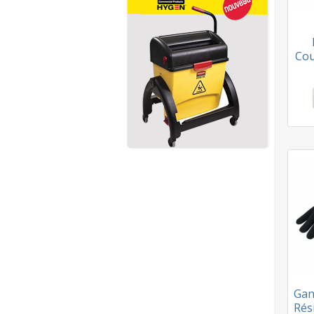
Cou
Gan
Rés