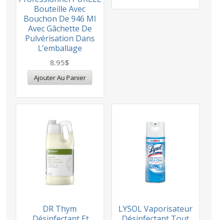
Bouteille Avec
Bouchon De 946 Ml
Avec Gâchette De
Pulvérisation Dans
L’emballage
8.95
$
Ajouter Au Panier
DR Thym
LYSOL Vaporisateur
,Désinfectant Et
Désinfectant Tout