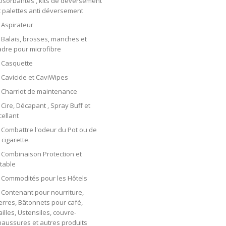
bsorbantes , kits de déversement
t palettes anti déversement
Aspirateur
Balais, brosses, manches et
adre pour microfibre
Casquette
Cavicide et CaviWipes
Charriot de maintenance
Cire, Décapant , Spray Buff et
cellant
Combattre l'odeur du Pot ou de
 cigarette.
Combinaison Protection et
etable
Commodités pour les Hôtels
Contenant pour nourriture,
erres, Bâtonnets pour café,
ailles, Ustensiles, couvre-
haussures et autres produits