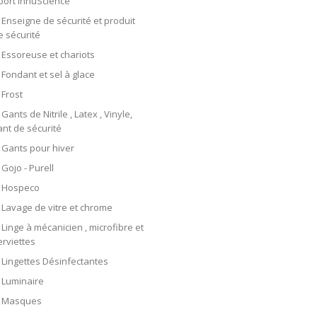
port InnuScience
Enseigne de sécurité et produit
e sécurité
Essoreuse et chariots
Fondant et sel à glace
Frost
Gants de Nitrile , Latex , Vinyle,
ant de sécurité
Gants pour hiver
Gojo - Purell
Hospeco
Lavage de vitre et chrome
Linge à mécanicien , microfibre et
erviettes
Lingettes Désinfectantes
Luminaire
Masques