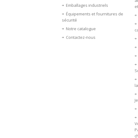
a
Emballages industriels
e
Équipements et fournitures de
sécurité
Notre catalogue
c
Contactez-nous
S
la
J
V
P
c