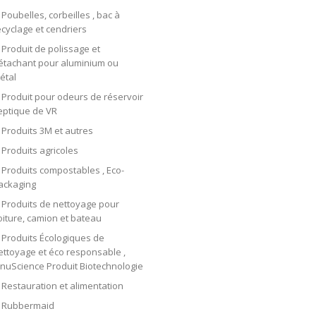
Poubelles, corbeilles , bac à
ecyclage et cendriers
Produit de polissage et
étachant pour aluminium ou
étal
Produit pour odeurs de réservoir
eptique de VR
Produits 3M et autres
Produits agricoles
Produits compostables , Eco-
ackaging
Produits de nettoyage pour
oiture, camion et bateau
Produits Écologiques de
ettoyage et éco responsable ,
nnuScience Produit Biotechnologie
Restauration et alimentation
Rubbermaid