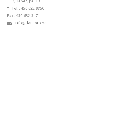
Québec, J5C 1B
Tél. : 450 632-9350
Fax : 450-632-3471
info@damipro.net