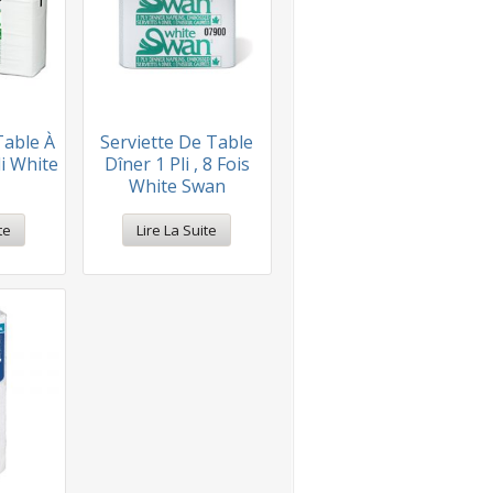
Table À
Serviette De Table
li White
Dîner 1 Pli , 8 Fois
White Swan
te
Lire La Suite