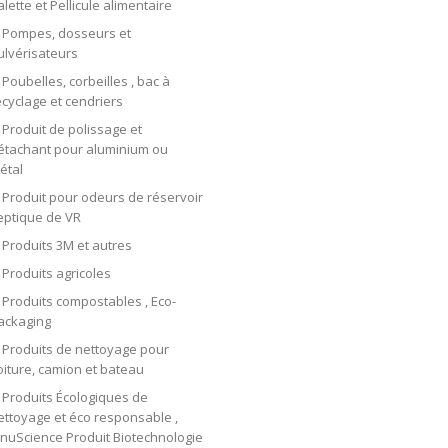
alette et Pellicule alimentaire
Pompes, dosseurs et
ulvérisateurs
Poubelles, corbeilles , bac à
ecyclage et cendriers
Produit de polissage et
étachant pour aluminium ou
étal
Produit pour odeurs de réservoir
eptique de VR
Produits 3M et autres
Produits agricoles
Produits compostables , Eco-
ackaging
Produits de nettoyage pour
oiture, camion et bateau
Produits Écologiques de
ettoyage et éco responsable ,
nnuScience Produit Biotechnologie