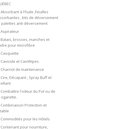
UÉBEC
Absorbant à l'huile ,Feuilles
bsorbantes , kits de déversement
t palettes anti déversement
Aspirateur
Balais, brosses, manches et
adre pour microfibre
Casquette
Cavicide et CaviWipes
Charriot de maintenance
Cire, Décapant , Spray Buff et
cellant
Combattre l'odeur du Pot ou de
 cigarette.
Combinaison Protection et
etable
Commodités pour les Hôtels
Contenant pour nourriture,