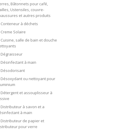
erres, Bâtonnets pour café,
ailles, Ustensiles, couvre-
haussures et autres produits
Conteneur à déchets
Creme Solaire
Cuisine, salle de bain et douche
ettoyants
Dégraisseur
Désinfectant à main
Désodorisant
Désoxydant ou nettoyant pour
luminium
Détergent et assouplisseur à
essive
Distributeur à savon et a
ésinfectant à main
Distributeur de papier et
istributeur pour verre