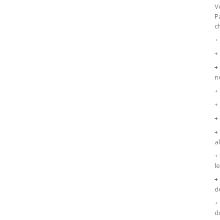
V
P
c
n
a
l
d
d