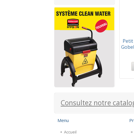
Petit
Gobel
Consultez notre catalo
Menu
Pr
Accueil