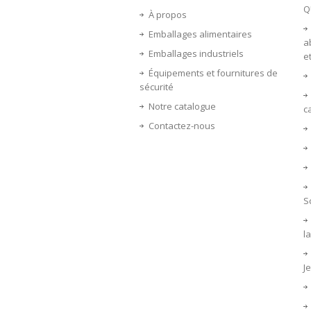
Q
À propos
Emballages alimentaires
a
Emballages industriels
e
Équipements et fournitures de
sécurité
Notre catalogue
c
Contactez-nous
S
la
J