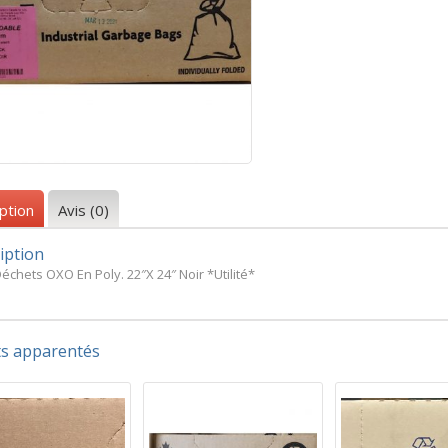
ption
Avis (0)
iption
échets OXO En Poly. 22″X 24″ Noir *Utilité*
ts apparentés