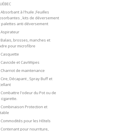
UÉBEC
Absorbant à l'huile ,Feuilles
bsorbantes , kits de déversement
t palettes anti déversement
Aspirateur
Balais, brosses, manches et
adre pour microfibre
Casquette
Cavicide et CaviWipes
Charriot de maintenance
Cire, Décapant , Spray Buff et
cellant
Combattre l'odeur du Pot ou de
 cigarette.
Combinaison Protection et
etable
Commodités pour les Hôtels
Contenant pour nourriture,