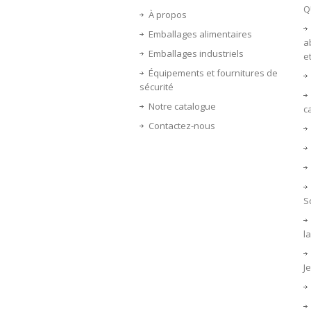
Q
À propos
Emballages alimentaires
a
Emballages industriels
e
Équipements et fournitures de
sécurité
Notre catalogue
c
Contactez-nous
S
la
J